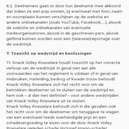
6.2. Deelnemers gaan er door hun deelname mee akkoord
dat indien ze een prijs winnen, zij eventueel met foto, naam
en woonplaats kunnen verschijnen op de website en
andere onlinekanalen (zoals YouTube, Facebook, …), alsook
de website en onlinekanalen van eventuele
medeorganisatoren, alsook in de geschreven pers, alsook
gefilmd kunnen worden voor een (televisie)reportage over
de wedstrijd.
7. Toezicht op wedstrijd en beslissingen
7.1. Knack Volley Roeselare houdt toezicht op het correcte
verloop van de wedstrijd. In geval niet aan alle
voorwaarden van het reglement is voldaan of in geval van
misbruiken, misleiding, bedrog of kwade trouw behoudt
Knack Volley Roeselare zich het recht voor om de
betrokken deelnemer uit te sluiten van de wedstrijd en
hem ook – al dan niet definitief – voor andere wedstrijden
van Knack Volley Roeselare uit te sluiten.
Knack Volley Roeselare behoudt zich in die gevallen ook
het recht voor om de deelnemer om teruggave te vragen
van een eventueel reeds overhandigde prijs en een
schadevergoeding te eisen voor de door Knack Volley
Roeselare geleden schade (inclusief imago-schade).