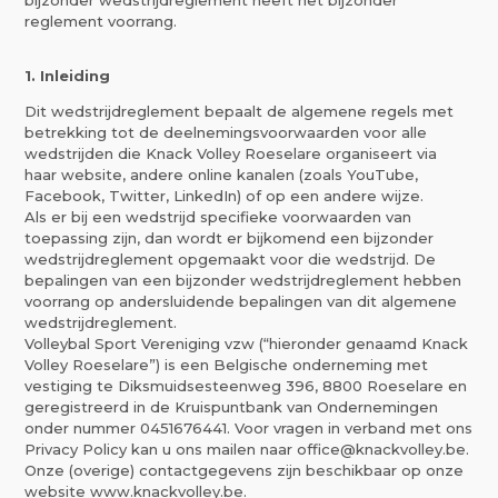
bijzonder wedstrijdreglement heeft het bijzonder
reglement voorrang.
1. Inleiding
Dit wedstrijdreglement bepaalt de algemene regels met
betrekking tot de deelnemingsvoorwaarden voor alle
wedstrijden die Knack Volley Roeselare organiseert via
haar website, andere online kanalen (zoals YouTube,
Facebook, Twitter, LinkedIn) of op een andere wijze.
Als er bij een wedstrijd specifieke voorwaarden van
toepassing zijn, dan wordt er bijkomend een bijzonder
wedstrijdreglement opgemaakt voor die wedstrijd. De
bepalingen van een bijzonder wedstrijdreglement hebben
voorrang op andersluidende bepalingen van dit algemene
wedstrijdreglement.
Volleybal Sport Vereniging vzw (“hieronder genaamd Knack
Volley Roeselare”) is een Belgische onderneming met
vestiging te Diksmuidsesteenweg 396, 8800 Roeselare en
geregistreerd in de Kruispuntbank van Ondernemingen
onder nummer 0451676441. Voor vragen in verband met ons
Privacy Policy kan u ons mailen naar office@knackvolley.be.
Onze (overige) contactgegevens zijn beschikbaar op onze
website www.knackvolley.be.