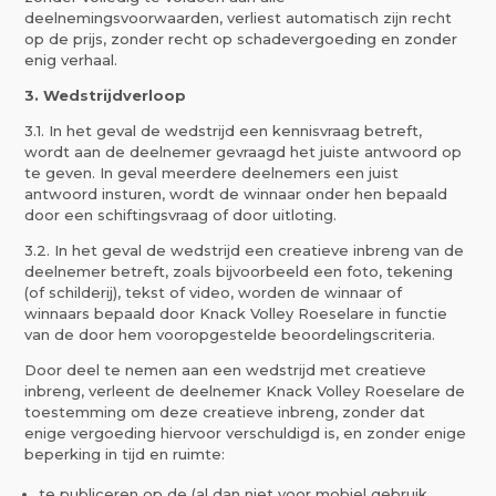
deelnemingsvoorwaarden, verliest automatisch zijn recht
op de prijs, zonder recht op schadevergoeding en zonder
enig verhaal.
3. Wedstrijdverloop
3.1. In het geval de wedstrijd een kennisvraag betreft,
wordt aan de deelnemer gevraagd het juiste antwoord op
te geven. In geval meerdere deelnemers een juist
antwoord insturen, wordt de winnaar onder hen bepaald
door een schiftingsvraag of door uitloting.
3.2. In het geval de wedstrijd een creatieve inbreng van de
deelnemer betreft, zoals bijvoorbeeld een foto, tekening
(of schilderij), tekst of video, worden de winnaar of
winnaars bepaald door Knack Volley Roeselare in functie
van de door hem vooropgestelde beoordelingscriteria.
Door deel te nemen aan een wedstrijd met creatieve
inbreng, verleent de deelnemer Knack Volley Roeselare de
toestemming om deze creatieve inbreng, zonder dat
enige vergoeding hiervoor verschuldigd is, en zonder enige
beperking in tijd en ruimte:
te publiceren op de (al dan niet voor mobiel gebruik