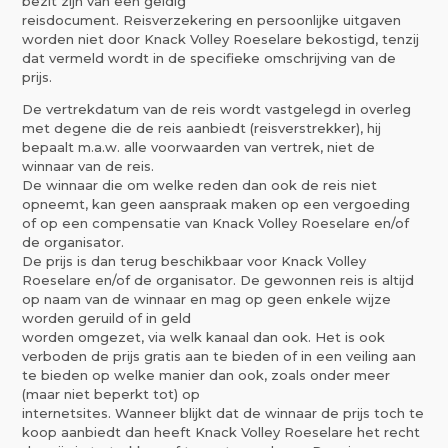
bezit zijn van een geldig
reisdocument. Reisverzekering en persoonlijke uitgaven
worden niet door Knack Volley Roeselare bekostigd, tenzij
dat vermeld wordt in de specifieke omschrijving van de
prijs.
De vertrekdatum van de reis wordt vastgelegd in overleg
met degene die de reis aanbiedt (reisverstrekker), hij
bepaalt m.a.w. alle voorwaarden van vertrek, niet de
winnaar van de reis.
De winnaar die om welke reden dan ook de reis niet
opneemt, kan geen aanspraak maken op een vergoeding
of op een compensatie van Knack Volley Roeselare en/of
de organisator.
De prijs is dan terug beschikbaar voor Knack Volley
Roeselare en/of de organisator. De gewonnen reis is altijd
op naam van de winnaar en mag op geen enkele wijze
worden geruild of in geld
worden omgezet, via welk kanaal dan ook. Het is ook
verboden de prijs gratis aan te bieden of in een veiling aan
te bieden op welke manier dan ook, zoals onder meer
(maar niet beperkt tot) op
internetsites. Wanneer blijkt dat de winnaar de prijs toch te
koop aanbiedt dan heeft Knack Volley Roeselare het recht