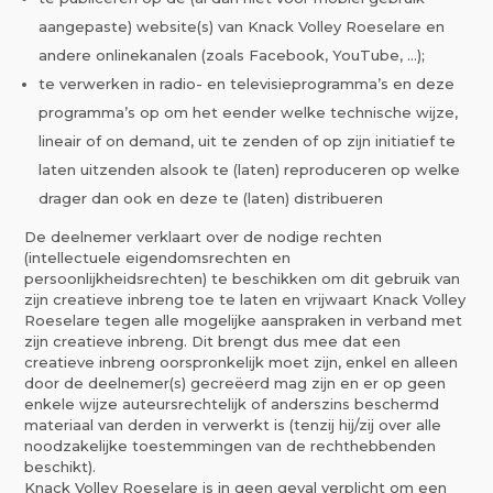
aangepaste) website(s) van Knack Volley Roeselare en
andere onlinekanalen (zoals Facebook, YouTube, …);
te verwerken in radio- en televisieprogramma’s en deze
programma’s op om het eender welke technische wijze,
lineair of on demand, uit te zenden of op zijn initiatief te
laten uitzenden alsook te (laten) reproduceren op welke
drager dan ook en deze te (laten) distribueren
De deelnemer verklaart over de nodige rechten
(intellectuele eigendomsrechten en
persoonlijkheidsrechten) te beschikken om dit gebruik van
zijn creatieve inbreng toe te laten en vrijwaart Knack Volley
Roeselare tegen alle mogelijke aanspraken in verband met
zijn creatieve inbreng. Dit brengt dus mee dat een
creatieve inbreng oorspronkelijk moet zijn, enkel en alleen
door de deelnemer(s) gecreëerd mag zijn en er op geen
enkele wijze auteursrechtelijk of anderszins beschermd
materiaal van derden in verwerkt is (tenzij hij/zij over alle
noodzakelijke toestemmingen van de rechthebbenden
beschikt).
Knack Volley Roeselare is in geen geval verplicht om een