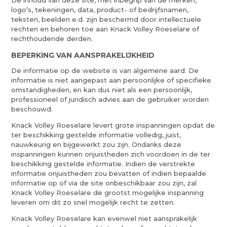
De inhoud van deze site, met inbegrip van de merken,
logo’s, tekeningen, data, product- of bedrijfsnamen,
teksten, beelden e.d. zijn beschermd door intellectuele
rechten en behoren toe aan Knack Volley Roeselare of
rechthoudende derden.
BEPERKING VAN AANSPRAKELIJKHEID
De informatie op de website is van algemene aard. De
informatie is niet aangepast aan persoonlijke of specifieke
omstandigheden, en kan dus niet als een persoonlijk,
professioneel of juridisch advies aan de gebruiker worden
beschouwd.
Knack Volley Roeselare levert grote inspanningen opdat de
ter beschikking gestelde informatie volledig, juist,
nauwkeurig en bijgewerkt zou zijn. Ondanks deze
inspanningen kunnen onjuistheden zich voordoen in de ter
beschikking gestelde informatie. Indien de verstrekte
informatie onjuistheden zou bevatten of indien bepaalde
informatie op of via de site onbeschikbaar zou zijn, zal
Knack Volley Roeselare de grootst mogelijke inspanning
leveren om dit zo snel mogelijk recht te zetten.
Knack Volley Roeselare kan evenwel niet aansprakelijk