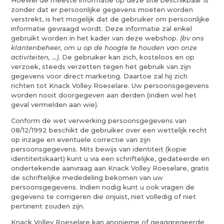
Hoewel de meeste informatie op deze site beschikbaar is
zonder dat er persoonlijke gegevens moeten worden
verstrekt, is het mogelijk dat de gebruiker om persoonlijke
informatie gevraagd wordt. Deze informatie zal enkel
gebruikt worden in het kader van deze webshop.
(bv ons
klantenbeheer, om u op de hoogte te houden van onze
activiteiten, …)
. De gebruiker kan zich, kosteloos en op
verzoek, steeds verzetten tegen het gebruik van zijn
gegevens voor direct marketing. Daartoe zal hij zich
richten tot Knack Volley Roeselare. Uw persoonsgegevens
worden nooit doorgegeven aan derden (indien wel het
geval vermelden aan wie).
Conform de wet verwerking persoonsgegevens van
08/12/1992 beschikt de gebruiker over een wettelijk recht
op inzage en eventuele correctie van zijn
persoonsgegevens. Mits bewijs van identiteit (kopie
identiteitskaart) kunt u via een schriftelijke, gedateerde en
ondertekende aanvraag aan Knack Volley Roeselare, gratis
de schriftelijke mededeling bekomen van uw
persoonsgegevens. Indien nodig kunt u ook vragen de
gegevens te corrigeren die onjuist, niet volledig of niet
pertinent zouden zijn.
Knack Volley Roeselare kan anonieme of geaggregeerde