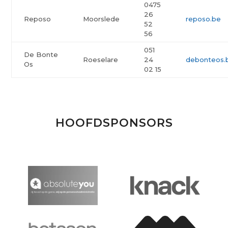
0475
26
Reposo
Moorslede
reposo.be
52
56
051
De Bonte
Roeselare
24
debonteos.
Os
02 15
HOOFDSPONSORS