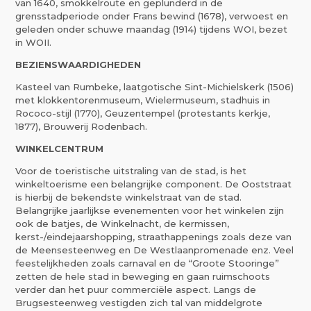
van 1640, smokkelroute en geplunderd in de
grensstadperiode onder Frans bewind (1678), verwoest en
geleden onder schuwe maandag (1914) tijdens WOI, bezet
in WOII.
BEZIENSWAARDIGHEDEN
Kasteel van Rumbeke, laatgotische Sint-Michielskerk (1506)
met klokkentorenmuseum, Wielermuseum, stadhuis in
Rococo-stijl (1770), Geuzentempel (protestants kerkje,
1877), Brouwerij Rodenbach.
WINKELCENTRUM
Voor de toeristische uitstraling van de stad, is het
winkeltoerisme een belangrijke component. De Ooststraat
is hierbij de bekendste winkelstraat van de stad.
Belangrijke jaarlijkse evenementen voor het winkelen zijn
ook de batjes, de Winkelnacht, de kermissen,
kerst-/eindejaarshopping, straathappenings zoals deze van
de Meensesteenweg en De Westlaanpromenade enz. Veel
feestelijkheden zoals carnaval en de “Groote Stooringe”
zetten de hele stad in beweging en gaan ruimschoots
verder dan het puur commerciële aspect. Langs de
Brugsesteenweg vestigden zich tal van middelgrote