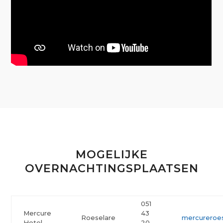
MOGELIJKE
OVERNACHTINGSPLAATSEN
051
Mercure
43
Roeselare
mercureroes
Hotel
20