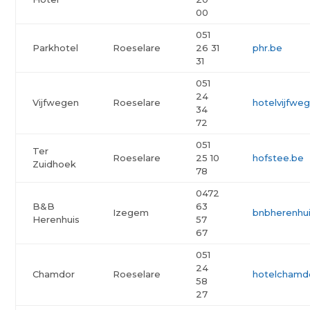
00
051
Parkhotel
Roeselare
26 31
phr.be
31
051
24
Vijfwegen
Roeselare
hotelvijfwe
34
72
051
Ter
Roeselare
25 10
hofstee.be
Zuidhoek
78
0472
B&B
63
Izegem
bnbherenhui
Herenhuis
57
67
051
24
Chamdor
Roeselare
hotelchamd
58
27