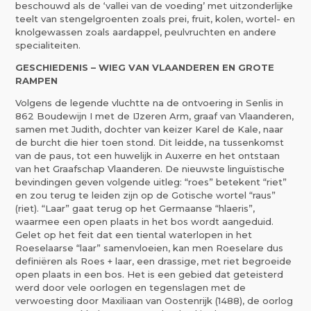
beschouwd als de ‘vallei van de voeding’ met uitzonderlijke
teelt van stengelgroenten zoals prei, fruit, kolen, wortel- en
knolgewassen zoals aardappel, peulvruchten en andere
specialiteiten.
GESCHIEDENIS – WIEG VAN VLAANDEREN EN GROTE
RAMPEN
Volgens de legende vluchtte na de ontvoering in Senlis in
862 Boudewijn I met de IJzeren Arm, graaf van Vlaanderen,
samen met Judith, dochter van keizer Karel de Kale, naar
de burcht die hier toen stond. Dit leidde, na tussenkomst
van de paus, tot een huwelijk in Auxerre en het ontstaan
van het Graafschap Vlaanderen. De nieuwste linguïstische
bevindingen geven volgende uitleg: “roes” betekent “riet”
en zou terug te leiden zijn op de Gotische wortel “raus”
(riet). “Laar” gaat terug op het Germaanse “hlaeris”,
waarmee een open plaats in het bos wordt aangeduid.
Gelet op het feit dat een tiental waterlopen in het
Roeselaarse “laar” samenvloeien, kan men Roeselare dus
definiëren als Roes + laar, een drassige, met riet begroeide
open plaats in een bos. Het is een gebied dat geteisterd
werd door vele oorlogen en tegenslagen met de
verwoesting door Maxiliaan van Oostenrijk (1488), de oorlog