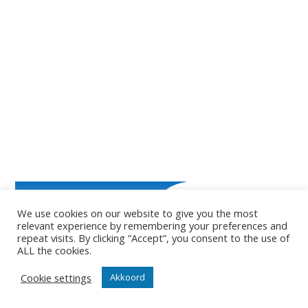
VOLG ONS
We use cookies on our website to give you the most
relevant experience by remembering your preferences and
repeat visits. By clicking “Accept”, you consent to the use of
ALL the cookies.
Cookie settings
Akkoord
HOOFDSPONSORS