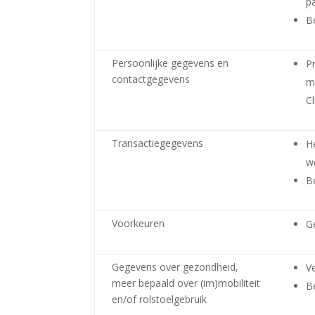
p
B
Persoonlijke gegevens en
P
contactgegevens
m
C
Transactiegegevens
H
w
B
Voorkeuren
G
Gegevens over gezondheid,
V
meer bepaald over (im)mobiliteit
B
en/of rolstoelgebruik