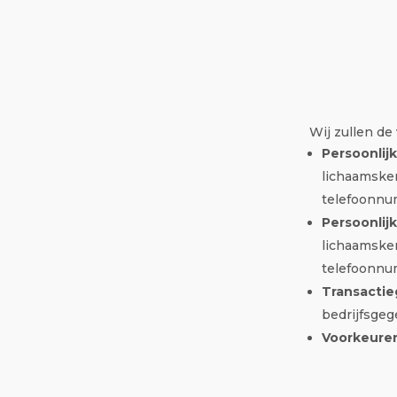
Wij zullen d
Persoonli
lichaamsken
telefoonnu
Persoonli
lichaamsken
telefoonnu
Transacti
bedrijfsgeg
Voorkeure