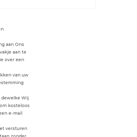
en
ing aan Ons
vakje aan te
ie over een
rekken van uw
oestemming
, dewelke Wij
 om kosteloos
een e-mail
et versturen
staan zonder