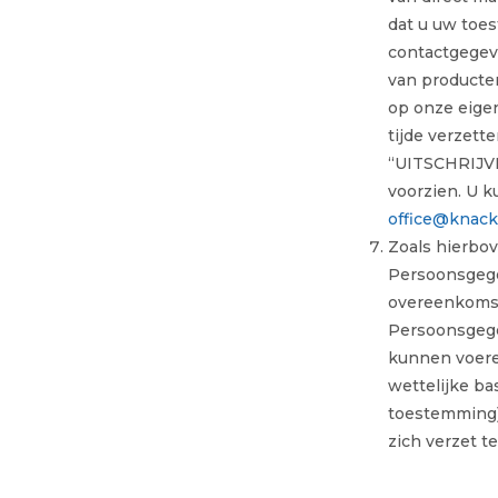
dat u uw toes
contactgegev
van producte
op onze eigen
tijde verzet
“UITSCHRIJVEN
voorzien. U 
office@knack
Zoals hierbo
Persoonsgege
overeenkomst’
Persoonsgege
kunnen voeren
wettelijke ba
toestemming)
zich verzet 