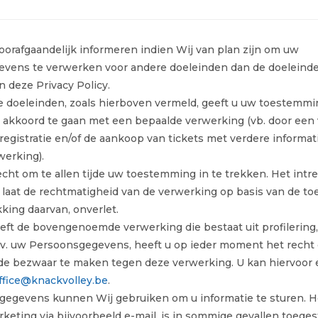
voorafgaandelijk informeren indien Wij van plan zijn om uw
vens te verwerken voor andere doeleinden dan de doeleind
 deze Privacy Policy.
e doeleinden, zoals hierboven vermeld, geeft u uw toestemm
t akkoord te gaan met een bepaalde verwerking (vb. door een 
 registratie en/of de aankoop van tickets met verdere informat
werking).
echt om te allen tijde uw toestemming in te trekken. Het int
laat de rechtmatigheid van de verwerking op basis van de t
kking daarvan, onverlet.
eft de bovengenoemde verwerking die bestaat uit profilering
b.v. uw Persoonsgegevens, heeft u op ieder moment het recht
ijde bezwaar te maken tegen deze verwerking. U kan hiervoor 
ffice@knackvolley.be
.
egevens kunnen Wij gebruiken om u informatie te sturen. H
rketing via bijvoorbeeld e-mail, is in sommige gevallen toege