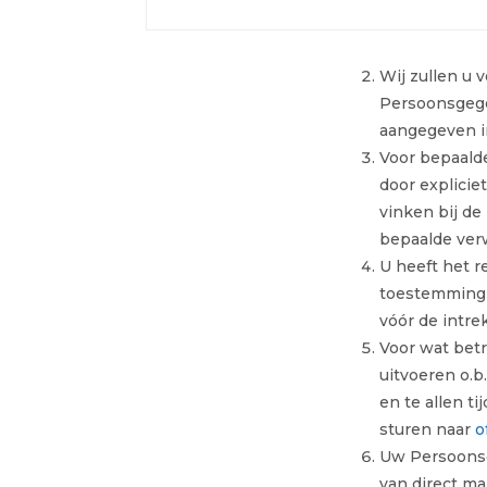
Wij zullen u 
Persoonsgege
aangegeven in
Voor bepaald
door explicie
vinken bij de
bepaalde ver
U heeft het r
toestemming 
vóór de intre
Voor wat betr
uitvoeren o.
en te allen t
sturen naar
o
Uw Persoonsg
van direct ma