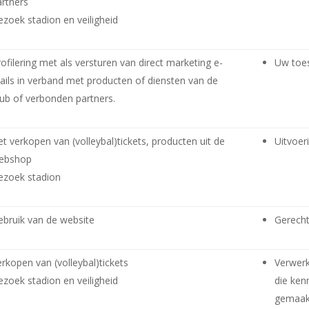
artners
ezoek stadion en veiligheid
rofilering met als versturen van direct marketing e-
Uw toe
ails in verband met producten of diensten van de
lub of verbonden partners.
et verkopen van (volleybal)tickets, producten uit de
Uitvoer
ebshop
ezoek stadion
ebruik van de website
Gerecht
erkopen van (volleybal)tickets
Verwerk
ezoek stadion en veiligheid
die ken
gemaakt