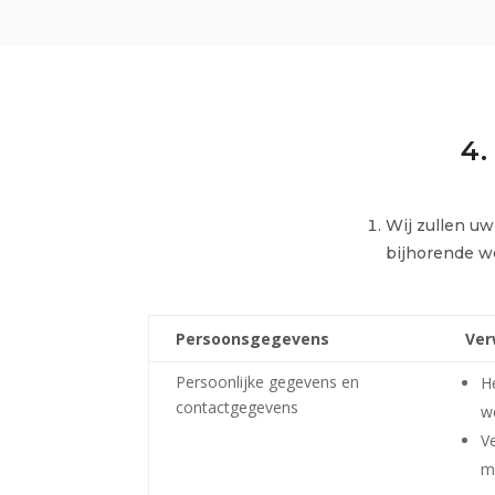
4
Wij zullen u
bijhorende we
Persoonsgegevens
Ver
Persoonlijke gegevens en
H
contactgegevens
w
V
m