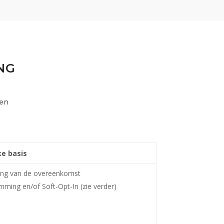
NG
 en
ke basis
ing van de overeenkomst
ming en/of Soft-Opt-In (zie verder)