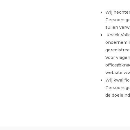
Wij hechte
Persoonsge
zullen verw
Knack Volle
ondernemin
geregistre
Voor vragen
office@knac
website ww
Wij kwalifi
Persoonsge
de doeleind