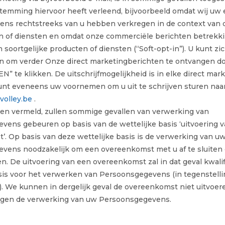
temming hiervoor heeft verleend, bijvoorbeeld omdat wij uw 
ens rechtstreeks van u hebben verkregen in de context van 
n of diensten en omdat onze commerciële berichten betrek
 soortgelijke producten of diensten (“Soft-opt-in”). U kunt zic
ten om verder Onze direct marketingberichten te ontvangen d
” te klikken. De uitschrijfmogelijkheid is in elke direct mar
kunt eveneens uw voornemen om u uit te schrijven sturen naa
volley.be
.
ven vermeld, zullen sommige gevallen van verwerking van
vens gebeuren op basis van de wettelijke basis ‘uitvoering 
. Op basis van deze wettelijke basis is de verwerking van u
vens noodzakelijk om een overeenkomst met u af te sluiten e
. De uitvoering van een overeenkomst zal in dat geval kwalif
sis voor het verwerken van Persoonsgegevens (in tegenstelli
. We kunnen in dergelijk geval de overeenkomst niet uitvoer
tegen de verwerking van uw Persoonsgegevens.