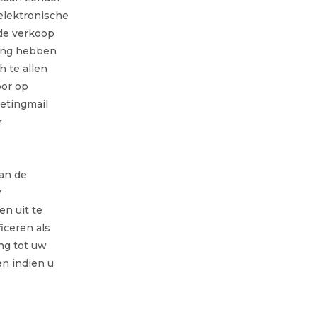
elektronische
de verkoop
king hebben
h te allen
oor op
ketingmail
r
van de
w
n uit te
iceren als
ng tot uw
en indien u