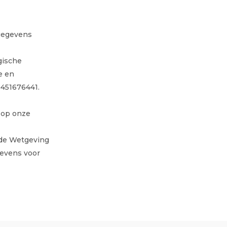
sgegevens
lgische
e en
451676441.
 op onze
n de Wetgeving
evens voor