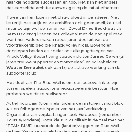
naar de hoogste successen en top. Het kan niet anders
dat eenzelfde ambitie aanwezig is bij de initiatiefnemers.
Twee van hen lopen met blauw bloed in de aderen. Niet
letterlijk natuurlijk en ze ambiëren ook geen adellijke titel
maar ze zijn wel de zonen van. Zowel
Dries Eeckhout
als
Sam Declercq
kregen het volleybal met de paplepel mee
want hun vaders maken reeds jaren deel uit van de
voortrekkersploeg die Knack Volley rijk is. Bovendien
doorliepen beiden als speler ook alle jeugdrangen van
Knack Volley. Sedert vorig seizoen sluiten
James Coryn
(al
jaren trouwe supporter en trommelaar) en volleybaldier
Wouter Denoulet
ook aan bij de actieve werking van de
supportersclub.
Het doel van The Blue Wall is om een actieve link te zijn
tussen spelers, supporters, jeugdspelers & bestuur. Hoe
proberen we dit te realiseren?
Actief hoorbaar (trommels) tijdens de matchen vanuit blok
4. Een felbegeerde ‘speler van het jaar’ verkiezing.
Organisatie van verplaatsingen, ook Europees (remember
Tours & Modena). Extra kleur & visibiliteit in de zaal met het
‘TEAM BLUE’ spandoek, de (landen)vlaggen en Blue Wall
petten. Via onze socials houden we jullie zoveel mogelijk