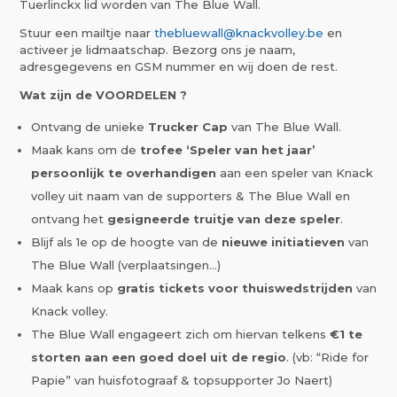
Tuerlinckx lid worden van The Blue Wall.
Stuur een mailtje naar
thebluewall@knackvolley.be
en
activeer je lidmaatschap. Bezorg ons je naam,
adresgegevens en GSM nummer en wij doen de rest.
Wat zijn de VOORDELEN ?
Ontvang de unieke
Trucker Cap
van The Blue Wall.
Maak kans om de
trofee ‘Speler van het jaar’
persoonlijk te overhandigen
aan een speler van Knack
volley uit naam van de supporters & The Blue Wall en
ontvang het
gesigneerde truitje van deze speler
.
Blijf als 1e op de hoogte van de
nieuwe initiatieven
van
The Blue Wall (verplaatsingen…)
Maak kans op
gratis tickets voor thuiswedstrijden
van
Knack volley.
The Blue Wall engageert zich om hiervan telkens
€1 te
storten aan een goed doel uit de regio
. (vb: “Ride for
Papie” van huisfotograaf & topsupporter Jo Naert)