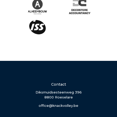
Contact
Diksmuidsesteenweg 396
8800 Roeselare
office@knackvolley.be