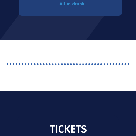
– All-in drank
TICKETS