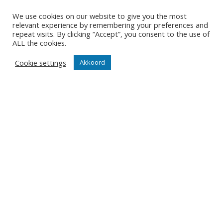
van de Euromillions Volley
We use cookies on our website to give you the most
League.
relevant experience by remembering your preferences and
repeat visits. By clicking “Accept”, you consent to the use of
Na een snelle 8-5 achterstand in
ALL the cookies.
set 3 vertoonde Knack Volley wel
het nodige karakter en werden
Cookie settings
Akkoord
de rollen omgekeerd: 11-14, 12-15.
In een andere context
gebruikten we vroeger al eens
de quote “l’histoire se répète” en
deze was nu van toepassing op
het feit dat opnieuw de
voorsprong niet kon worden
vastgehouden. Ook deze keer
was het van erop en erover (16-
15). En daar kon ook de inmiddels
ingevallen Rune Fasteland niets
aan veranderen. Gevolgd door
François Lecat die zijn debuut bij
het blauw-witte team wellicht
wel iets anders had voorgesteld.