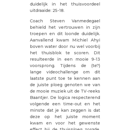
duidelijk in het thuisvoordeel
uitdraaide: 25-18.
Coach Steven Vanmedegael
behield het vertrouwen in zijn
troepen en dit loonde duidelijk.
Aanvallend kwam Michiel Ahyi
boven water door nu wel voorbij
het thuisblok te scoren. Dit
resulteerde in een mooie 9-13
voorsprong. Tijdens de (te?)
lange videochallenge om dit
laatste punt toe te kennen aan
de juiste ploeg genoten we van
de mooie muziek uit de TV-reeks
Baantjer. De logica respecterend
volgende een time-out en het
minste dat je kan zeggen is dat
deze op het juiste moment
kwam en voor het gewenste
effect bij de thuisploeg zorgde.