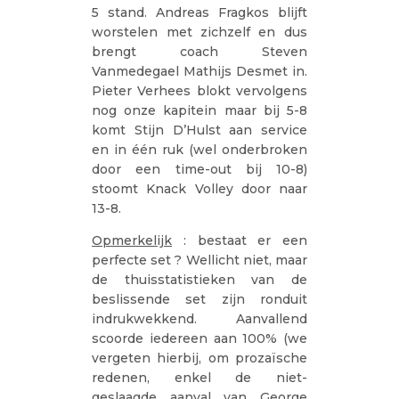
5 stand. Andreas Fragkos blijft
worstelen met zichzelf en dus
brengt coach Steven
Vanmedegael Mathijs Desmet in.
Pieter Verhees blokt vervolgens
nog onze kapitein maar bij 5-8
komt Stijn D’Hulst aan service
en in één ruk (wel onderbroken
door een time-out bij 10-8)
stoomt Knack Volley door naar
13-8.
Opmerkelijk
: bestaat er een
perfecte set ? Wellicht niet, maar
de thuisstatistieken van de
beslissende set zijn ronduit
indrukwekkend. Aanvallend
scoorde iedereen aan 100% (we
vergeten hierbij, om prozaïsche
redenen, enkel de niet-
geslaagde aanval van George