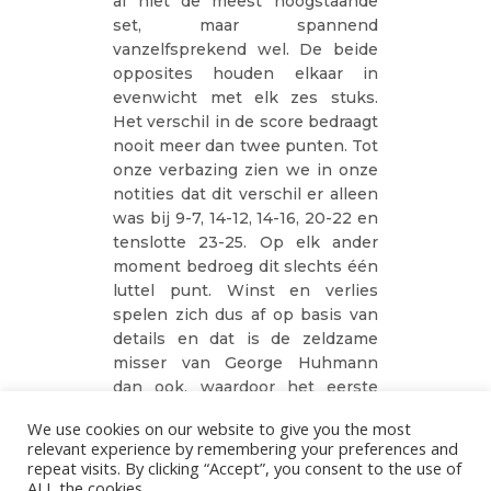
al niet de meest hoogstaande
set, maar spannend
vanzelfsprekend wel. De beide
opposites houden elkaar in
evenwicht met elk zes stuks.
Het verschil in de score bedraagt
nooit meer dan twee punten. Tot
onze verbazing zien we in onze
notities dat dit verschil er alleen
was bij 9-7, 14-12, 14-16, 20-22 en
tenslotte 23-25. Op elk ander
moment bedroeg dit slechts één
luttel punt. Winst en verlies
spelen zich dus af op basis van
details en dat is de zeldzame
misser van George Huhmann
dan ook, waardoor het eerste
setpunt direct door de
We use cookies on our website to give you the most
bezoekers verzilverd wordt.
relevant experience by remembering your preferences and
repeat visits. By clicking “Accept”, you consent to the use of
ALL the cookies.