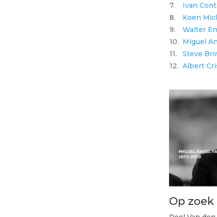
7.
Ivan Cont
8.
Koen Mic
9.
Walter E
10.
Miguel An
11.
Steve Br
12.
Albert Cri
Op zoek 
Roel Van den