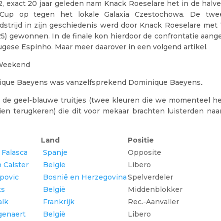
, exact 20 jaar geleden nam Knack Roeselare het in de halve
up op tegen het lokale Galaxia Czestochowa. De twee
strijd in zijn geschiedenis werd door Knack Roeselare met 1-
-25) gewonnen. In de finale kon hierdoor de confrontatie aa
gese Espinho. Maar meer daarover in een volgend artikel.
Weekend
que Baeyens was vanzelfsprekend Dominique Baeyens..
n de geel-blauwe truitjes (twee kleuren die we momenteel hel
ien terugkeren) die dit voor mekaar brachten luisterden naa
Land
Positie
 Falasca
Spanje
Opposite
 Calster
België
Libero
ipovic
Bosnië en Herzegovina
Spelverdeler
ts
België
Middenblokker
alk
Frankrijk
Rec.-Aanvaller
genaert
België
Libero