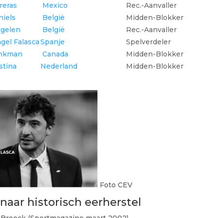
reras
Mexico
Rec.-Aanvaller
hiels
België
Midden-Blokker
ngelen
België
Rec.-Aanvaller
gel Falasca
Spanje
Spelverdeler
inkman
Canada
Midden-Blokker
stina
Nederland
Midden-Blokker
Foto CEV
naar historisch eerherstel
 Broeck (Sportmagazine maart 2002)