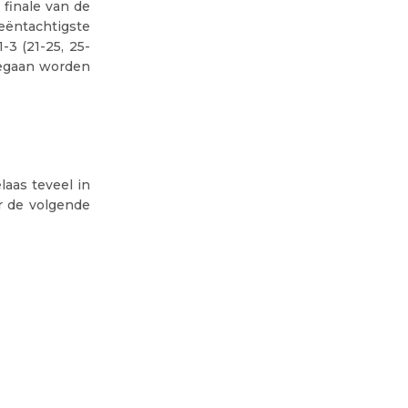
 finale van de
ëntachtigste
3 (21-25, 25-
ngegaan worden
aas teveel in
r de volgende