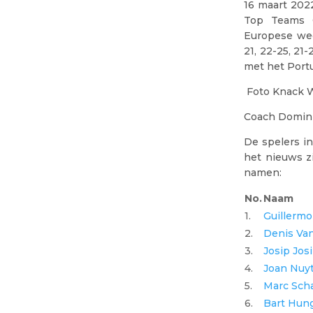
16 maart 2022
Top Teams C
Europese wed
21, 22-25, 21
met het Portu
Foto Knack 
Coach Domini
De spelers i
het nieuws z
namen:
No.
Naam
1.
Guillermo
2.
Denis Van
3.
Josip Jos
4.
Joan Nuy
5.
Marc Sch
6.
Bart Hun