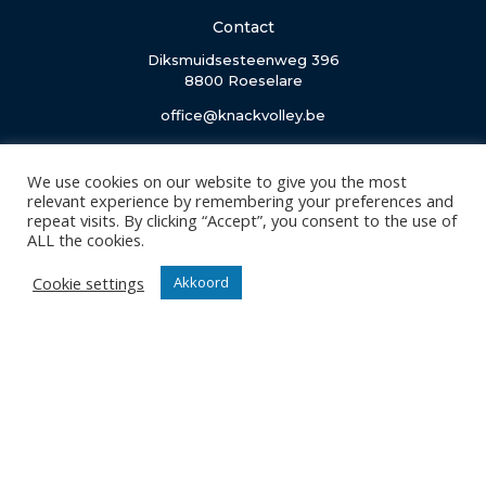
Contact
Diksmuidsesteenweg 396
8800 Roeselare
office@knackvolley.be
Club
We use cookies on our website to give you the most
relevant experience by remembering your preferences and
Nieuws
repeat visits. By clicking “Accept”, you consent to the use of
Team
ALL the cookies.
Organisatie
Cookie settings
Akkoord
Partner worden
Wedstrijden
Tickets
Abonnementen
Algemeen
Contact