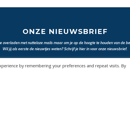
ONZE NIEUWSBRIEF
 te overladen met nutteloze mails maar om je op de hoogte te houden van de bel
Wil jij als eerste de nieuwtjes weten? Schrijf je hier in voor onze nieuwsbrief.
xperience by remembering your preferences and repeat visits. By
JA, SCHRIJF MIJ IN
Wedstrijden
Algemee
Tickets
Contact