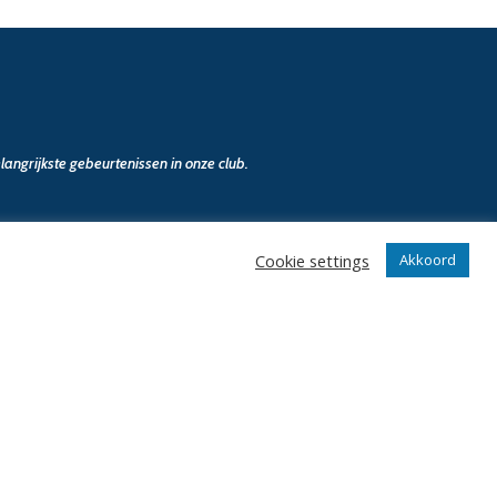
angrijkste gebeurtenissen in onze club.
Cookie settings
Akkoord
n
Klantenservice
webshop