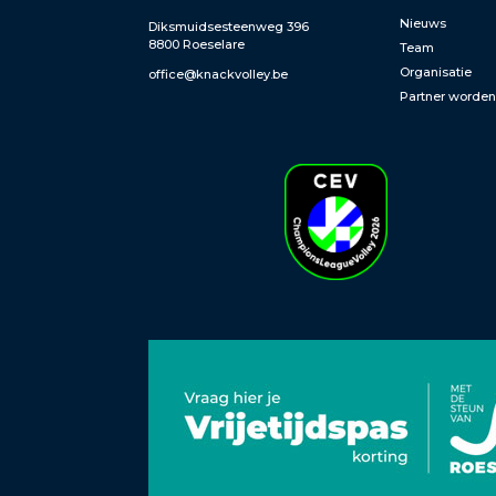
Nieuws
Diksmuidsesteenweg 396
8800 Roeselare
Team
Organisatie
office@knackvolley.be
Partner worde