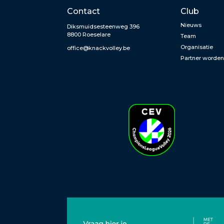
Contact
Club
Nieuws
Diksmuidsesteenweg 396
8800 Roeselare
Team
Organisatie
office@knackvolley.be
Partner worde