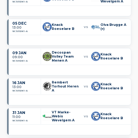
Wevelgem A
WJU15N1-A
05 DEC
Knack
Olva Brugge A
VS
13:00
Roeselare B
(+)
WJU15N1-A
09 JAN
Decospan
Knack
Volley Team
VS
09:00
Roeselare B
Menen A
WJU15N1-A
16 JAN
Rembert
Knack
Torhout Heren
VS
13:00
Roeselare B
A
WJU15N1-A
31 JAN
VT Marke-
Knack
Webis
VS
11:00
Roeselare B
Wevelgem A
WJU15N1-A