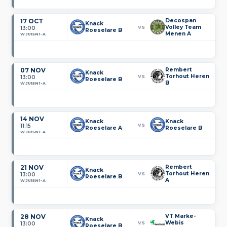
17 OCT
Decospan
Knack
Volley Team
VS
13:00
Roeselare B
Menen A
WJU15N1-A
07 NOV
Rembert
Knack
Torhout Heren
VS
13:00
Roeselare B
B
WJU15N1-A
14 NOV
Knack
Knack
VS
11:15
Roeselare A
Roeselare B
WJU15N1-A
21 NOV
Rembert
Knack
Torhout Heren
VS
13:00
Roeselare B
A
WJU15N1-A
28 NOV
VT Marke-
Knack
Webis
VS
13:00
Roeselare B