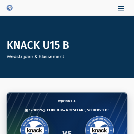
KNACK U15 B
Wedstrijden & Klassement
WJU15N1-A
▣
12/09/26
◷
13.00 UUR
●
ROESELARE, SCHIERVELDE
VS