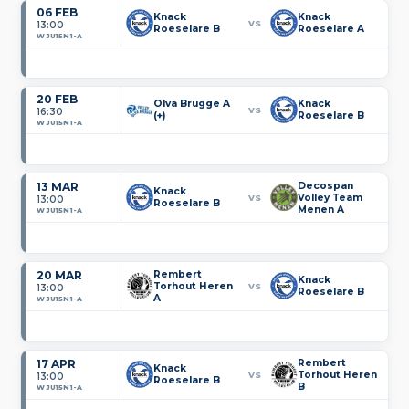
06 FEB
Knack
Knack
VS
13:00
Roeselare B
Roeselare A
WJU15N1-A
20 FEB
Olva Brugge A
Knack
VS
16:30
(+)
Roeselare B
WJU15N1-A
13 MAR
Decospan
Knack
Volley Team
VS
13:00
Roeselare B
Menen A
WJU15N1-A
20 MAR
Rembert
Knack
Torhout Heren
VS
13:00
Roeselare B
A
WJU15N1-A
17 APR
Rembert
Knack
Torhout Heren
VS
13:00
Roeselare B
B
WJU15N1-A