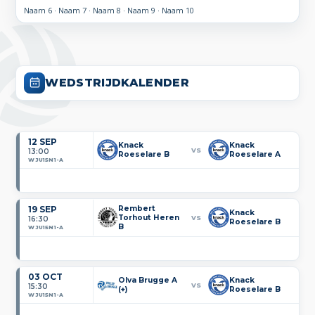
Naam 6 · Naam 7 · Naam 8 · Naam 9 · Naam 10
WEDSTRIJDKALENDER
12 SEP
Knack
Knack
VS
13:00
Roeselare B
Roeselare A
WJU15N1-A
19 SEP
Rembert
Knack
Torhout Heren
VS
16:30
Roeselare B
B
WJU15N1-A
03 OCT
Olva Brugge A
Knack
VS
15:30
(+)
Roeselare B
WJU15N1-A