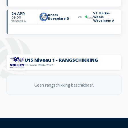
24 APR
VT Marke-
Knack
Webis
VS
09:00
Roeselare B
Wevelgem A
WJU15N1-A
U15 Niveau 1 - RANGSCHIKKING
Seizoen 2026-2027
Geen rangschikking beschikbaar.