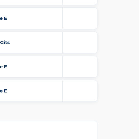
e E
Gits
e E
e E