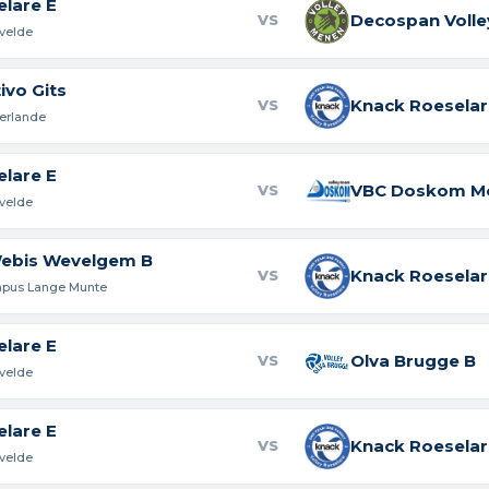
lare E
Decospan Voll
VS
rvelde
ivo Gits
Knack Roeselar
VS
ierlande
lare E
VBC Doskom Mo
VS
rvelde
ebis Wevelgem B
Knack Roeselar
VS
ampus Lange Munte
lare E
Olva Brugge B
VS
rvelde
lare E
Knack Roeselar
VS
rvelde