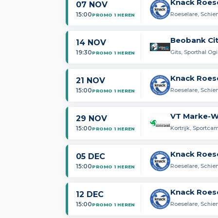
Knack Roese
07 NOV
15:00
Roeselare, Schie
PROMO 1 HEREN
Beobank Cit
14 NOV
19:30
Gits, Sporthal Og
PROMO 1 HEREN
Knack Roese
21 NOV
15:00
Roeselare, Schie
PROMO 1 HEREN
VT Marke-W
29 NOV
15:00
Kortrijk, Sportc
PROMO 1 HEREN
Knack Roese
05 DEC
15:00
Roeselare, Schie
PROMO 1 HEREN
Knack Roese
12 DEC
15:00
Roeselare, Schie
PROMO 1 HEREN