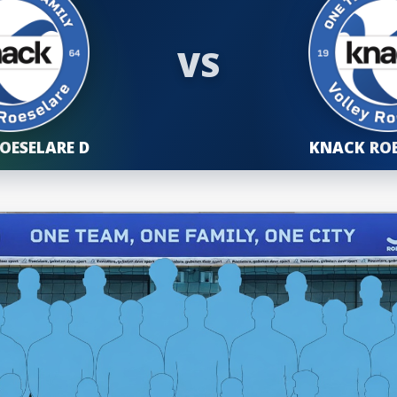
VS
OESELARE D
KNACK ROE