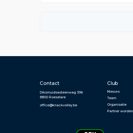
Contact
Club
Nieuws
Diksmuidsesteenweg 396
8800 Roeselare
Team
Organisatie
office@knackvolley.be
Partner worde