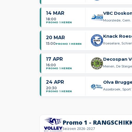
14 MAR
VBC Doskom
18:00
Moorslede, Gem. 
PROMO 1 HEREN
Knack Roese
20 MAR
15:00
Roeselare, Schie
PROMO 1 HEREN
17 APR
Decospan V
16:00
Menen, De Steige
PROMO 1 HEREN
24 APR
Olva Brugge
20:30
Assebroek, Sport
PROMO 1 HEREN
Promo 1 - RANGSCHIK
Seizoen 2026-2027