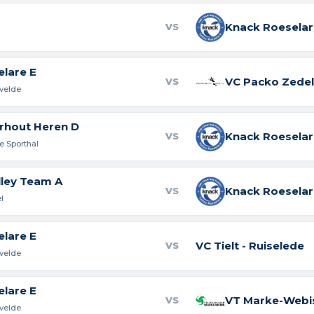
Knack Roeselar
VS
lare E
VC Packo Zede
VS
rvelde
rhout Heren D
Knack Roeselar
VS
ke Sporthal
lley Team A
Knack Roeselar
VS
l
lare E
VC Tielt - Ruiselede
VS
rvelde
lare E
VT Marke-Webi
VS
rvelde