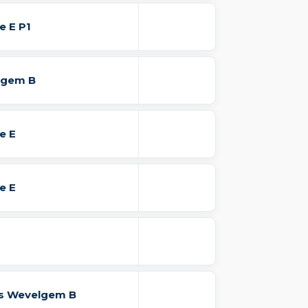
e E P1
lgem B
e E
e E
s Wevelgem B