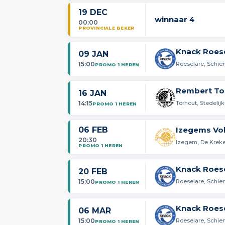
19 DEC
winnaar 4
00:00
PROVINCIALE BEKER
Knack Roese
09 JAN
15:00
Roeselare, Schie
PROMO 1 HEREN
Rembert To
16 JAN
14:15
Torhout, Stedelij
PROMO 1 HEREN
06 FEB
Izegems Vo
20:30
Izegem, De Kreke
PROMO 1 HEREN
Knack Roese
20 FEB
15:00
Roeselare, Schie
PROMO 1 HEREN
Knack Roese
06 MAR
15:00
Roeselare, Schie
PROMO 1 HEREN