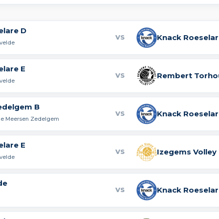
elare D
Knack Roeselar
VS
rvelde
lare E
Rembert Torho
VS
rvelde
edelgem B
Knack Roeselar
VS
ne Meersen Zedelgem
lare E
Izegems Volley
VS
rvelde
de
Knack Roeselar
VS