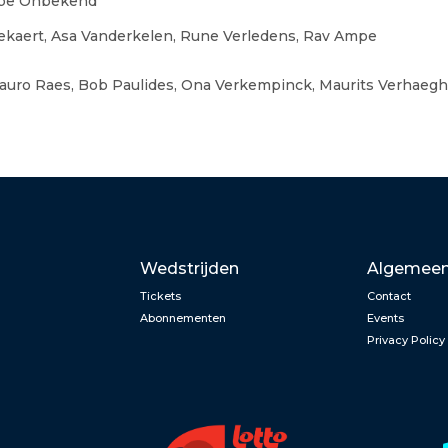
eppe Onbekend
 Bekaert, Asa Vanderkelen, Rune Verledens, Rav Ampe
, Mauro Raes, Bob Paulides, Ona Verkempinck, Maurits Verhae
Wedstrijden
Algemee
Tickets
Contact
Abonnementen
Events
Privacy Policy
n