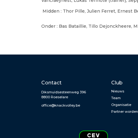
Vancraeynest, Lukas Termote (trainer), S
Midden : Thor Pille, Julien Ferret, Ernest
Onder : Bas Bataillie, Tillo Dejonckheere
Contact
Club
Nieuws
Diksmuidsesteenweg 396
8800 Roeselare
Team
Organisatie
office@knackvolley.be
Partner worde