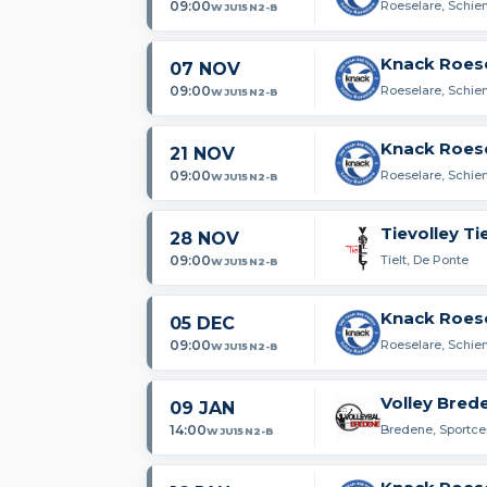
09:00
Roeselare, Schie
WJU15N2-B
Knack Roes
07 NOV
09:00
Roeselare, Schie
WJU15N2-B
Knack Roes
21 NOV
09:00
Roeselare, Schie
WJU15N2-B
Tievolley Tie
28 NOV
09:00
Tielt, De Ponte
WJU15N2-B
Knack Roes
05 DEC
09:00
Roeselare, Schie
WJU15N2-B
Volley Bred
09 JAN
14:00
Bredene, Sportce
WJU15N2-B