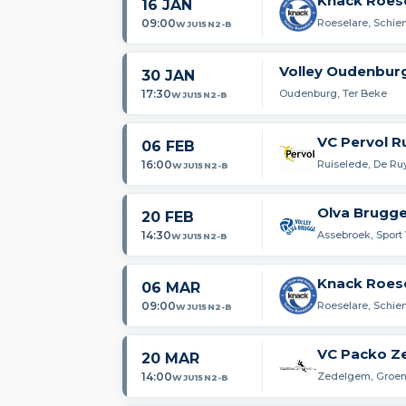
Knack Roes
16 JAN
09:00
Roeselare, Schie
WJU15N2-B
Volley Oudenburg
30 JAN
17:30
Oudenburg, Ter Beke
WJU15N2-B
VC Pervol R
06 FEB
16:00
Ruiselede, De Ru
WJU15N2-B
Olva Brugge
20 FEB
14:30
Assebroek, Sport
WJU15N2-B
Knack Roes
06 MAR
09:00
Roeselare, Schie
WJU15N2-B
VC Packo Z
20 MAR
14:00
Zedelgem, Groe
WJU15N2-B