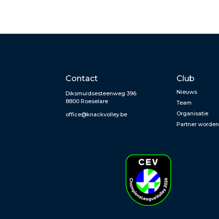
Contact
Club
Nieuws
Diksmuidsesteenweg 396
8800 Roeselare
Team
Organisatie
office@knackvolley.be
Partner worde