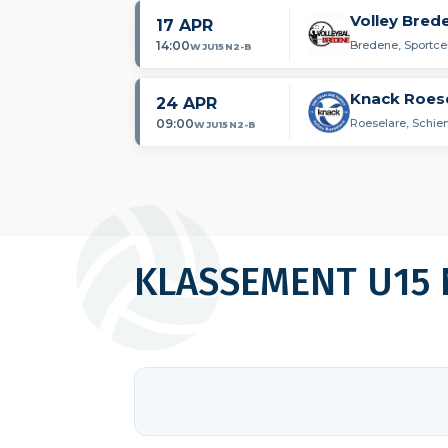
Volley Bred
17 APR
14:00
Bredene, Sportce
WJU15N2-B
Knack Roes
24 APR
09:00
Roeselare, Schie
WJU15N2-B
KLASSEMENT U15 