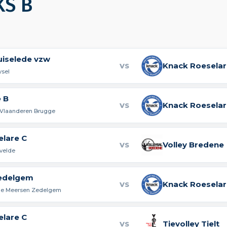
KS B
uiselede vzw
Knack Roeselar
VS
ysel
 B
Knack Roeselar
VS
 Vlaanderen Brugge
elare C
Volley Bredene
VS
rvelde
edelgem
Knack Roeselar
VS
ne Meersen Zedelgem
elare C
Tievolley Tielt
VS