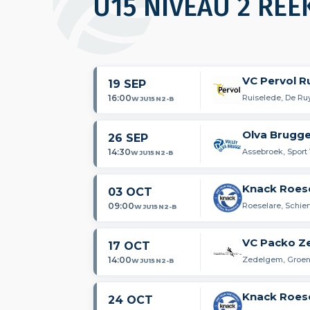
U15 NIVEAU 2 REE
VC Pervol R
19 SEP
16:00
Ruiselede, De Ru
WJU15N2-B
Olva Brugge
26 SEP
14:30
Assebroek, Sport
WJU15N2-B
Knack Roes
03 OCT
09:00
Roeselare, Schie
WJU15N2-B
VC Packo Z
17 OCT
14:00
Zedelgem, Groe
WJU15N2-B
Knack Roes
24 OCT