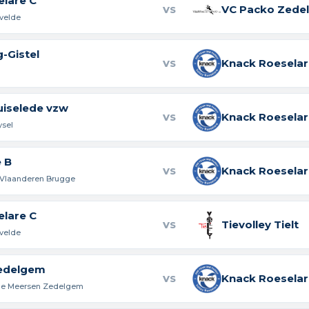
elare C
VC Packo Zede
VS
rvelde
-Gistel
Knack Roeselar
VS
uiselede vzw
Knack Roeselar
VS
ysel
 B
Knack Roeselar
VS
 Vlaanderen Brugge
elare C
Tievolley Tielt
VS
rvelde
edelgem
Knack Roeselar
VS
ne Meersen Zedelgem