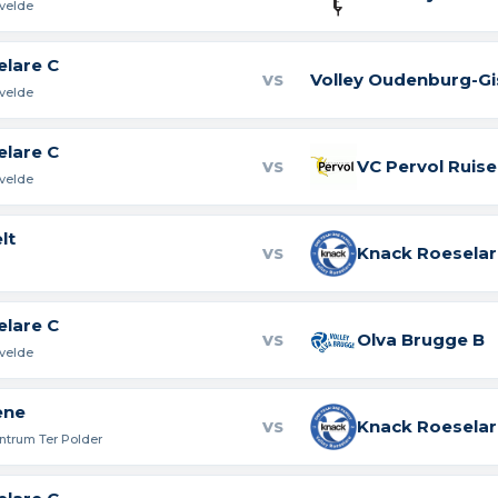
rvelde
elare C
Volley Oudenburg-Gi
VS
rvelde
elare C
VC Pervol Ruis
VS
rvelde
lt
Knack Roeselar
VS
elare C
Olva Brugge B
VS
rvelde
ene
Knack Roeselar
VS
ntrum Ter Polder