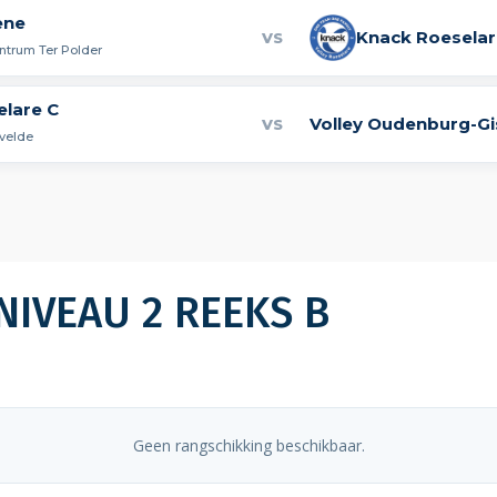
ene
Knack Roeselar
VS
ntrum Ter Polder
elare C
Volley Oudenburg-Gi
VS
rvelde
NIVEAU 2 REEKS B
Geen rangschikking beschikbaar.