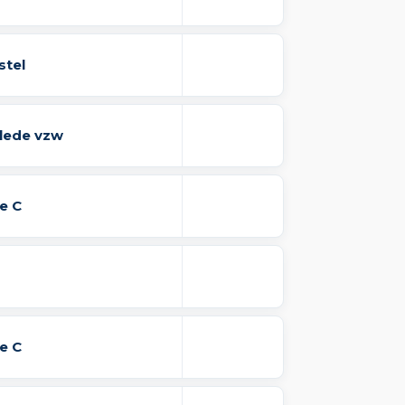
stel
elede vzw
e C
e C