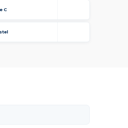
e C
stel