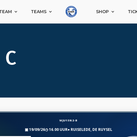
TEAM
TEAMS
SHOP
TIC
 C
WJU15N2-B
▣
19/09/26
◷
16.00 UUR
●
RUISELEDE, DE RUYSEL