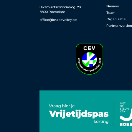
Nieuws
Diksmuidsesteenweg 396
8800 Roeselare
Team
Organisatie
office@knackvolley.be
Partner worde