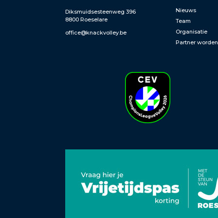
Nieuws
Diksmuidsesteenweg 396
8800 Roeselare
Team
Organisatie
office@knackvolley.be
Partner worde