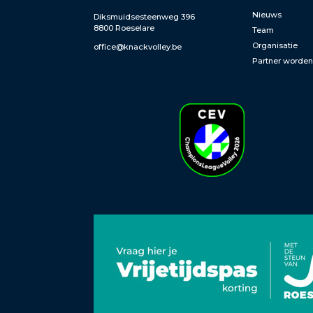
Nieuws
Diksmuidsesteenweg 396
8800 Roeselare
Team
Organisatie
office@knackvolley.be
Partner worde