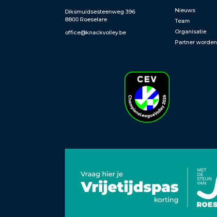
Nieuws
Diksmuidsesteenweg 396
8800 Roeselare
Team
Organisatie
office@knackvolley.be
Partner worde