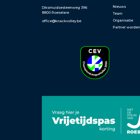
Nieuws
Diksmuidsesteenweg 396
8800 Roeselare
Team
Organisatie
office@knackvolley.be
Partner worde