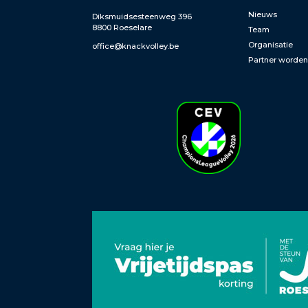
Nieuws
Diksmuidsesteenweg 396
8800 Roeselare
Team
Organisatie
office@knackvolley.be
Partner worde