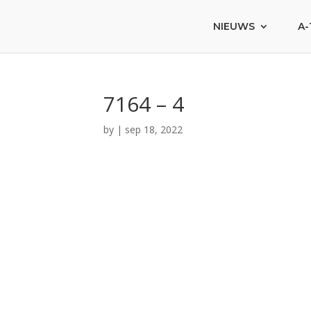
NIEUWS
A-
7164 – 4
by
|
sep 18, 2022