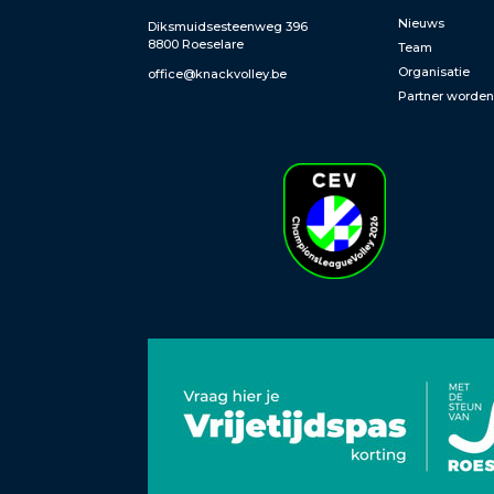
Nieuws
Diksmuidsesteenweg 396
8800 Roeselare
Team
Organisatie
office@knackvolley.be
Partner worde