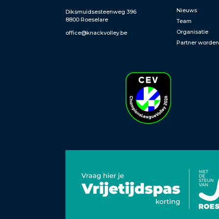
Nieuws
Diksmuidsesteenweg 396
8800 Roeselare
Team
Organisatie
office@knackvolley.be
Partner worde