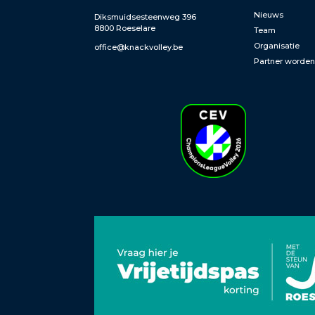
Nieuws
Diksmuidsesteenweg 396
8800 Roeselare
Team
Organisatie
office@knackvolley.be
Partner worde