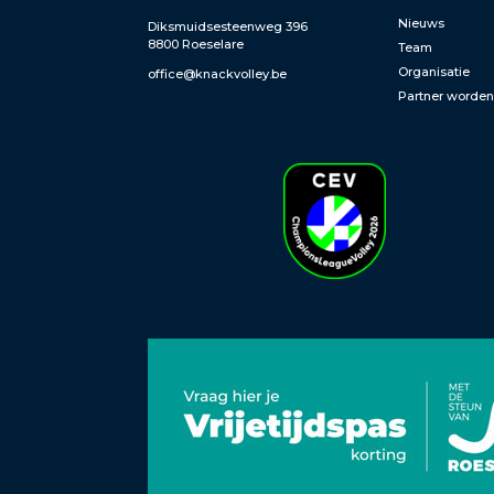
Nieuws
Diksmuidsesteenweg 396
8800 Roeselare
Team
Organisatie
office@knackvolley.be
Partner worde