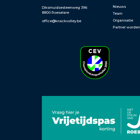
Nieuws
Diksmuidsesteenweg 396
8800 Roeselare
Team
Organisatie
office@knackvolley.be
Partner worde