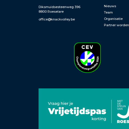
Nieuws
Diksmuidsesteenweg 396
8800 Roeselare
Team
Organisatie
office@knackvolley.be
Partner worde