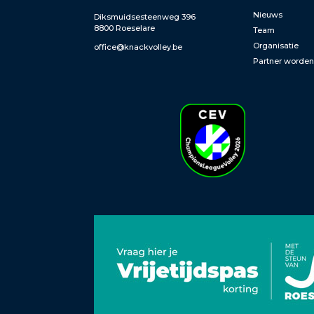
Nieuws
Diksmuidsesteenweg 396
8800 Roeselare
Team
Organisatie
office@knackvolley.be
Partner worde