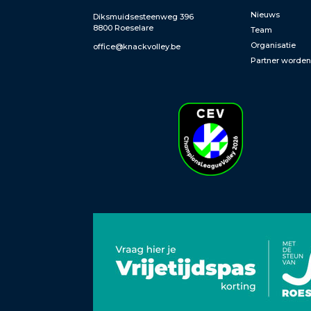
Nieuws
Diksmuidsesteenweg 396
8800 Roeselare
Team
Organisatie
office@knackvolley.be
Partner worde