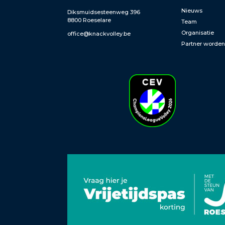
Nieuws
Diksmuidsesteenweg 396
8800 Roeselare
Team
Organisatie
office@knackvolley.be
Partner worde