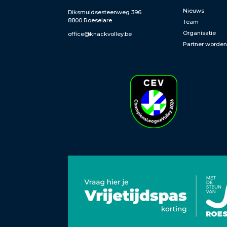
Nieuws
Diksmuidsesteenweg 396
8800 Roeselare
Team
Organisatie
office@knackvolley.be
Partner worde