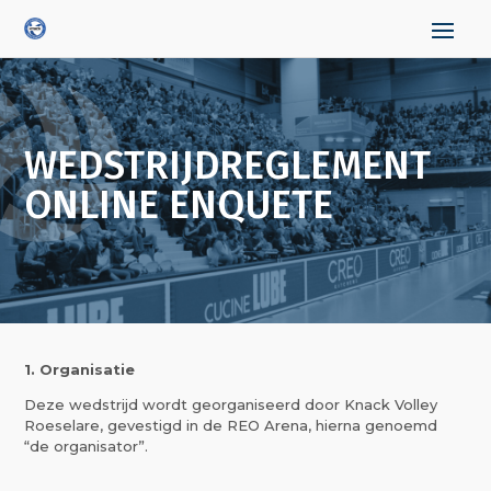
WEDSTRIJDREGLEMENT
ONLINE ENQUETE
1. Organisatie
Deze wedstrijd wordt georganiseerd door Knack Volley
Roeselare, gevestigd in de REO Arena, hierna genoemd
“de organisator”.