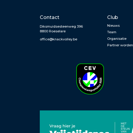
Contact
Club
Nieuws
Diksmuidsesteenweg 396
8800 Roeselare
Team
Organisatie
office@knackvolley.be
Partner worde