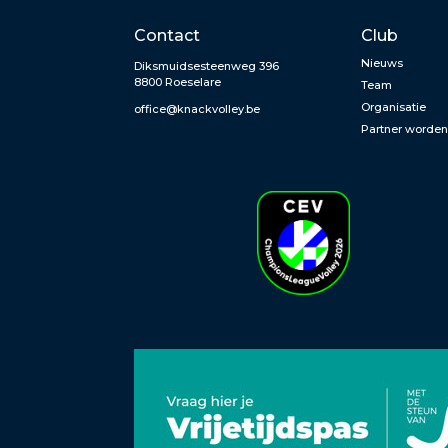
Contact
Club
Nieuws
Diksmuidsesteenweg 396
8800 Roeselare
Team
Organisatie
office@knackvolley.be
Partner worde