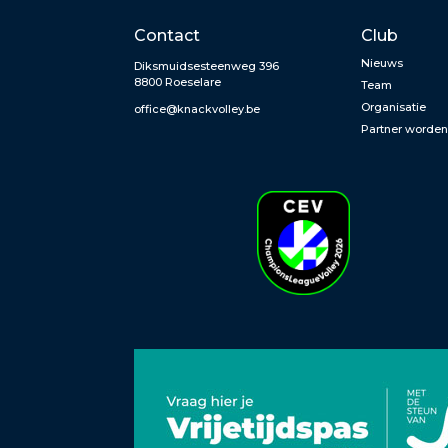
Contact
Club
Nieuws
Diksmuidsesteenweg 396
8800 Roeselare
Team
Organisatie
office@knackvolley.be
Partner worde