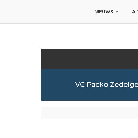
NIEUWS
A-
VC Packo Zedelg