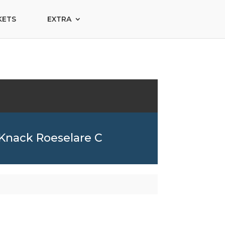
KETS
EXTRA
Knack Roeselare C