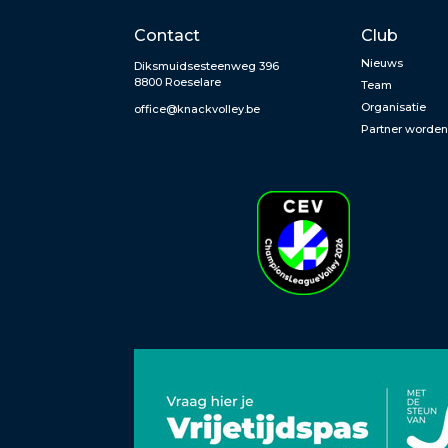
Contact
Club
Nieuws
Diksmuidsesteenweg 396
8800 Roeselare
Team
Organisatie
office@knackvolley.be
Partner worde