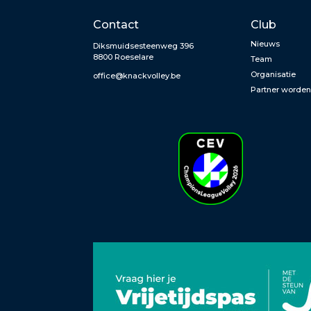
Contact
Club
Nieuws
Diksmuidsesteenweg 396
8800 Roeselare
Team
Organisatie
office@knackvolley.be
Partner worde