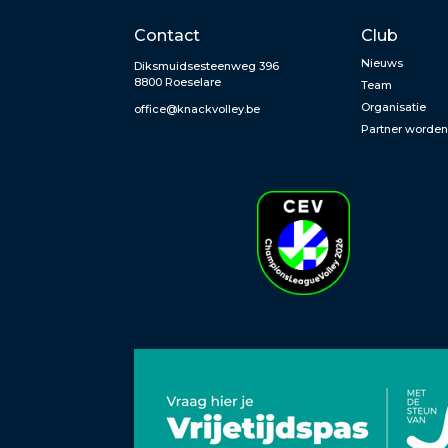
Contact
Club
Nieuws
Diksmuidsesteenweg 396
8800 Roeselare
Team
Organisatie
office@knackvolley.be
Partner worde