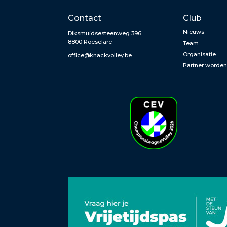
Contact
Club
Nieuws
Diksmuidsesteenweg 396
8800 Roeselare
Team
Organisatie
office@knackvolley.be
Partner worde