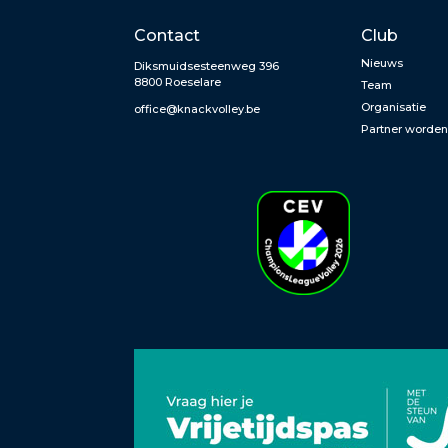
Contact
Club
Nieuws
Diksmuidsesteenweg 396
8800 Roeselare
Team
Organisatie
office@knackvolley.be
Partner worde