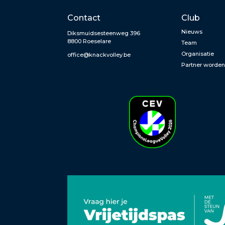
Contact
Club
Nieuws
Diksmuidsesteenweg 396
8800 Roeselare
Team
Organisatie
office@knackvolley.be
Partner worde