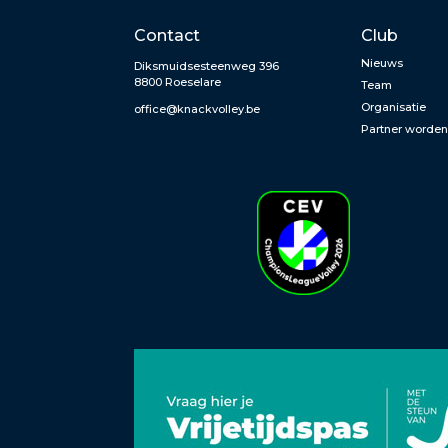
Contact
Club
Nieuws
Diksmuidsesteenweg 396
8800 Roeselare
Team
Organisatie
office@knackvolley.be
Partner worde