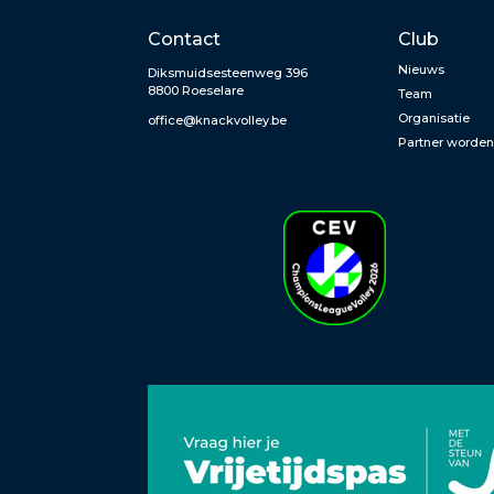
Contact
Club
Nieuws
Diksmuidsesteenweg 396
8800 Roeselare
Team
Organisatie
office@knackvolley.be
Partner worde