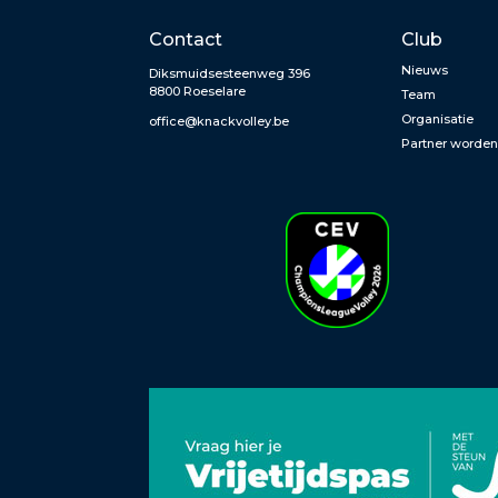
Contact
Club
Nieuws
Diksmuidsesteenweg 396
8800 Roeselare
Team
Organisatie
office@knackvolley.be
Partner worde