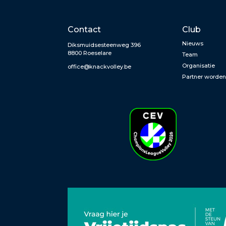
Contact
Club
Nieuws
Diksmuidsesteenweg 396
8800 Roeselare
Team
Organisatie
office@knackvolley.be
Partner worde