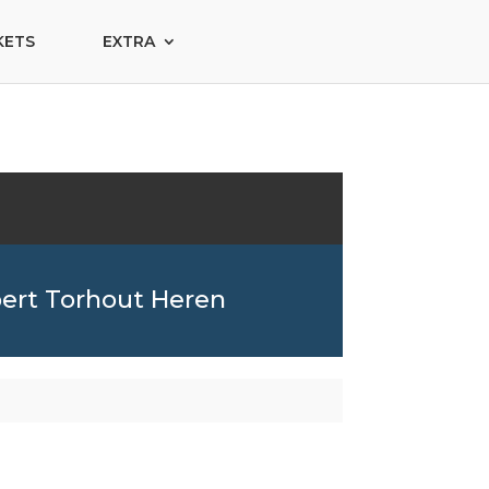
KETS
EXTRA
rt Torhout Heren