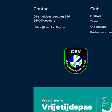
Contact
Club
Nieuws
Diksmuidsesteenweg 396
8800 Roeselare
Team
Organisatie
office@knackvolley.be
Partner worde