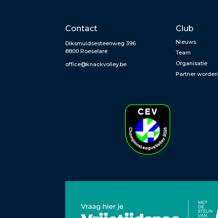
Contact
Club
Nieuws
Diksmuidsesteenweg 396
8800 Roeselare
Team
Organisatie
office@knackvolley.be
Partner worde